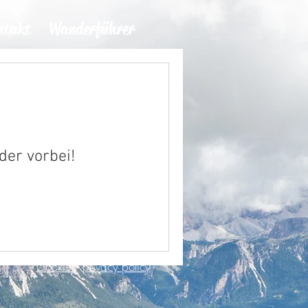
ntakt
Wanderführer
der vorbei!
P.IVA: 03082400213
N: IT021006B4P2GHRIH3
Cookies
privacy policy